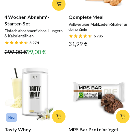
4 Wochen Abnehm²-
Qomplete Meal
Starter-Set
Vollwertiger Mahlzeiten-Shake für
deine Ziele
Einfach abnehmen² ohne Hungern
& Kalorienzählen
6.785
3.274
31,99 €
299,00 €
99,00 €
Neu
Tasty Whey
MPS Bar Proteinriegel