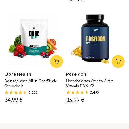
Qore Health
Poseidon
Dein tägliches All-in-One für die
Hochdosiertes Omega-3 mit
Gesundheit
Vitamin D3 & K2
5.551
5.493
34,99 €
35,99 €