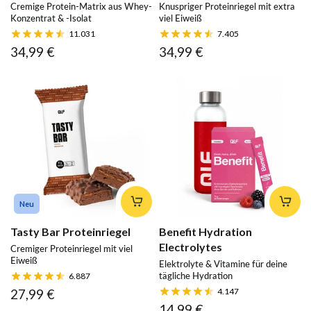
Cremige Protein-Matrix aus Whey-
Knuspriger Proteinriegel mit extra
Konzentrat & -Isolat
viel Eiweiß
11.031
7.405
34,99 €
34,99 €
Neu
Tasty Bar Proteinriegel
Benefit Hydration
Electrolytes
Cremiger Proteinriegel mit viel
Eiweiß
Elektrolyte & Vitamine für deine
tägliche Hydration
6.887
27,99 €
4.147
14,99 €