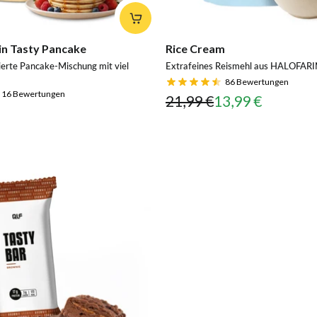
in Tasty Pancake
Rice Cream
ierte Pancake-Mischung mit viel
Extrafeines Reismehl aus HALOFAR
86
Bewertungen
16
Bewertungen
21,99 €
13,99 €