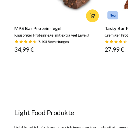
Neu
MPS Bar Proteinriegel
Tasty Bar 
Knuspriger Proteinriegel mit extra viel Eiweiß
Cremiger Prote
7.405
Bewertungen
34,99 €
27,99 €
Light Food Produkte
Light Food ist ein Trend, der sich immer weiter verbreitet. 