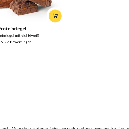
Proteinriegel
inriegel mit viel Eiweiß
6.885
Bewertungen
Immer mehr Menschen achten auf eine gesunde und ausgewogene Ernähru