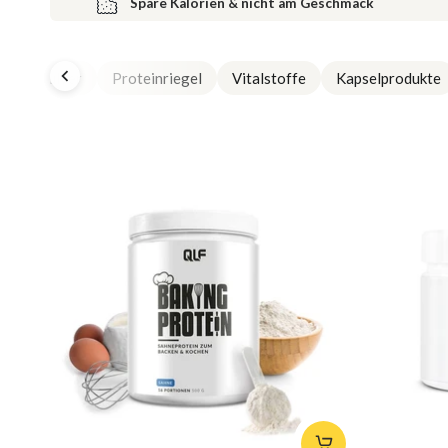
Spare Kalorien & nicht am Geschmack
roteinpulver
Proteinriegel
Vitalstoffe
Kapselprodukte