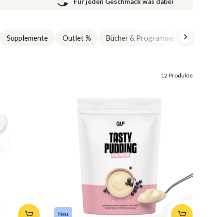
Für jeden Geschmack was dabei
Supplemente
Outlet %
Bücher & Programme
Equipme
12 Produkte
Neu