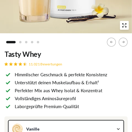
Tasty Whey
Cremige Protein-Matrix aus Whey-Konzentrat & -Isolat
11.021
Bewertungen
Himmlischer Geschmack & perfekte Konsistenz
Unterstützt deinen Muskelaufbau & Erhalt¹
Perfekter Mix aus Whey Isolat & Konzentrat
Vollständiges Aminosäureprofil
Laborgeprüfte Premium-Qualität
Vanille