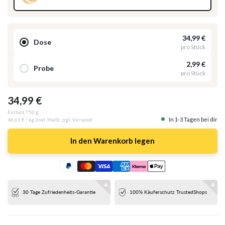
34,99 €
Dose
pro Stück
2,99 €
Probe
pro Stück
34,99 €
Enthält 750 g
In 1-3 Tagen bei dir
46,65 €
/ kg (inkl. MwSt. zzgl. Versand)
In den Warenkorb legen
30 Tage Zufriedenheits-Garantie
100% Käuferschutz TrustedShops