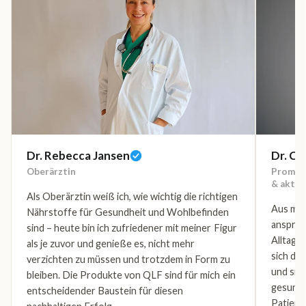
Dr. Rebecca Jansen
Dr. Ch
Oberärztin
Promovi
& aktiv
Als Oberärztin weiß ich, wie wichtig die richtigen
Aus mei
Nährstoffe für Gesundheit und Wohlbefinden
anspruc
sind – heute bin ich zufriedener mit meiner Figur
Alltag 
als je zuvor und genieße es, nicht mehr
sich da
verzichten zu müssen und trotzdem in Form zu
und sin
bleiben. Die Produkte von QLF sind für mich ein
gesunde
entscheidender Baustein für diesen
Patient