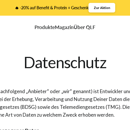
🔥 -20% auf Benefit & Protein + Geschenk
Zur Aktion
Produkte
Magazin
Über QLF
Datenschutz
hfolgend „Anbieter“ oder „wir“ genannt) ist Entwickler un
i der Erhebung, Verarbeitung und Nutzung Deiner Daten di
etzes (BDSG) sowie des Telemediengesetzes (TMG). Die na
che Art von Daten zu welchem Zweck erhoben werden.