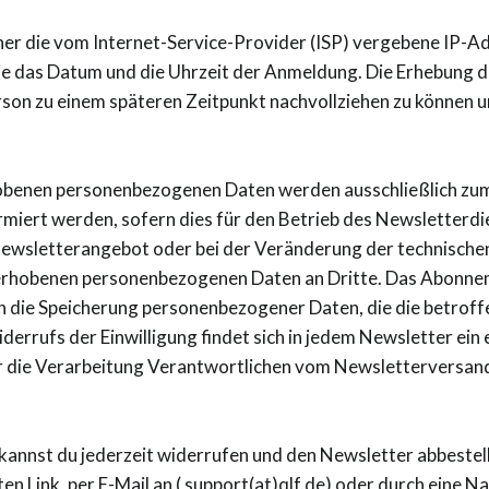
ner die vom Internet-Service-Provider (ISP) vergebene IP-A
s Datum und die Uhrzeit der Anmeldung. Die Erhebung dies
son zu einem späteren Zeitpunkt nachvollziehen zu können un
benen personenbezogenen Daten werden ausschließlich zum
miert werden, sofern dies für den Betrieb des Newsletterdi
 Newsletterangebot oder bei der Veränderung der technischen 
rhobenen personenbezogenen Daten an Dritte. Das Abonnem
in die Speicherung personenbezogener Daten, die die betroff
rrufs der Einwilligung findet sich in jedem Newsletter ein e
 für die Verarbeitung Verantwortlichen vom Newsletterversa
kannst du jederzeit widerrufen und den Newsletter abbestel
en Link, per E-Mail an (
support(at)qlf.de
) oder durch eine N