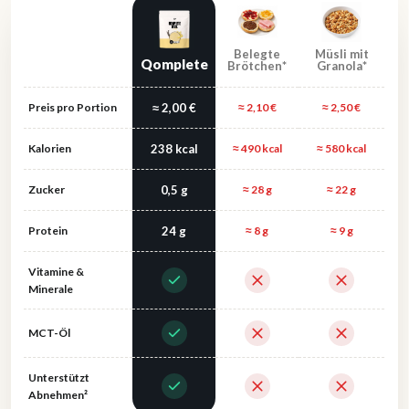
Belegte
Müsli mit
Qomplete
Brötchen*
Granola*
Preis pro Portion
≈ 2,00 €
≈ 2,10 €
≈ 2,50 €
Kalorien
238 kcal
≈ 490 kcal
≈ 580 kcal
Zucker
0,5 g
≈ 28 g
≈ 22 g
Protein
24 g
≈ 8 g
≈ 9 g
Vitamine &
Minerale
MCT-Öl
Unterstützt
Abnehmen²