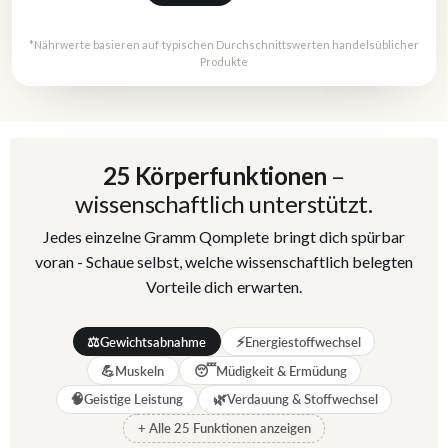
*Nährwerte basieren auf typischen Durchschnittswerten handelsüblicher
Produkte
25 Körperfunktionen
–
wissenschaftlich unterstützt.
Jedes einzelne Gramm Qomplete bringt dich spürbar
voran - Schaue selbst, welche wissenschaftlich belegten
Vorteile dich erwarten.
⚖️
⚡
Gewichtsabnahme
Energiestoffwechsel
💪
😴
Muskeln
Müdigkeit & Ermüdung
🧠
🌿
Geistige Leistung
Verdauung & Stoffwechsel
+ Alle 25 Funktionen anzeigen