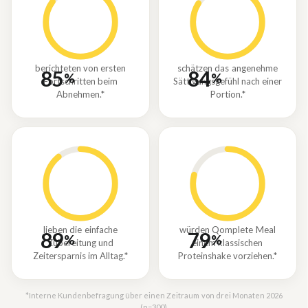
berichteten von ersten
schätzen das angenehme
85
84
%
%
Fortschritten beim
Sättigungsgefühl nach einer
Abnehmen.*
Portion.*
lieben die einfache
würden Qomplete Meal
89
79
%
%
Zubereitung und
einem klassischen
Zeitersparnis im Alltag.*
Proteinshake vorziehen.*
*Interne Kundenbefragung über einen Zeitraum von drei Monaten 2026
(n=300).