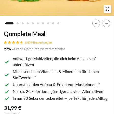
Qomplete Meal
Vollwertiger Mahlzeiten-Shake für deine Ziele
6.839
Bewertungen
97%
würden Qomplete weiterempfehlen
Vollwertige Mahlzeiten, die dich beim Abnehmen²
unterstützen
Mit essentiellen Vitaminen & Mineralien für deinen
Stoffwechsel¹
Unterstützt den Aufbau & Erhalt von Muskelmasse⁴
Nur ca. 2€ / Portion - günstiger als viele Alternativen
In nur 30 Sekunden zubereitet — perfekt für jeden Alltag
31,99 €
Enthält 900 g