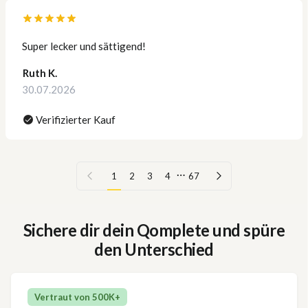
Super lecker und sättigend!
Ruth K.
30.07.2026
Verifizierter Kauf
…
Vorherige Seite
Nächste Seite
1
2
3
4
67
Sichere dir dein Qomplete und spüre
den Unterschied
Vertraut von 500K+