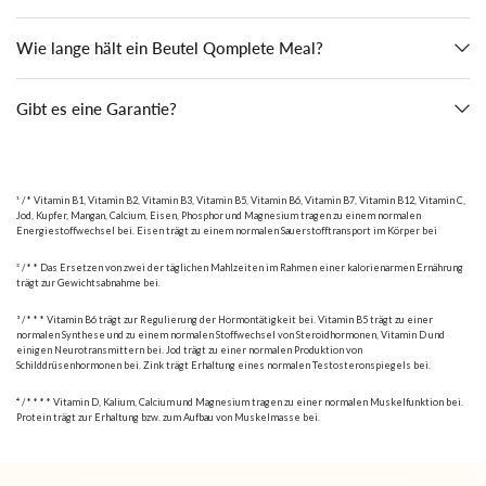
Wie lange hält ein Beutel Qomplete Meal?
Gibt es eine Garantie?
¹ / * Vitamin B1, Vitamin B2, Vitamin B3, Vitamin B5, Vitamin B6, Vitamin B7, Vitamin B12, Vitamin C,
Jod, Kupfer, Mangan, Calcium, Eisen, Phosphor und Magnesium tragen zu einem normalen
Energiestoﬀwechsel bei. Eisen trägt zu einem normalen Sauerstoﬀtransport im Körper bei
² / * * Das Ersetzen von zwei der täglichen Mahlzeiten im Rahmen einer kalorienarmen Ernährung
trägt zur Gewichtsabnahme bei.
³ / * * * Vitamin B6 trägt zur Regulierung der Hormontätigkeit bei. Vitamin B5 trägt zu einer
normalen Synthese und zu einem normalen Stoﬀwechsel von Steroidhormonen, Vitamin D und
einigen Neurotransmittern bei. Jod trägt zu einer normalen Produktion von
Schilddrüsenhormonen bei. Zink trägt Erhaltung eines normalen Testosteronspiegels bei.
⁴ / * * * * Vitamin D, Kalium, Calcium und Magnesium tragen zu einer normalen Muskelfunktion bei.
Protein trägt zur Erhaltung bzw. zum Aufbau von Muskelmasse bei.