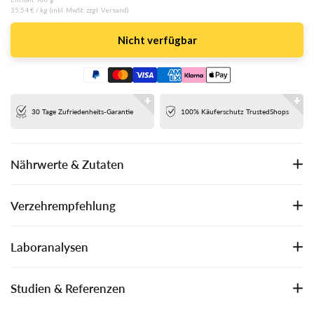
35,54 €
/ kg (inkl. MwSt. zzgl. Versand)
Nicht verfügbar
30 Tage Zufriedenheits-Garantie
100% Käuferschutz TrustedShops
Nährwerte & Zutaten
Verzehrempfehlung
Laboranalysen
Studien & Referenzen