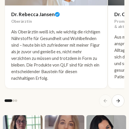
Dr. Rebecca Jansen
Dr. Ch
Oberärztin
Promovi
& aktiv
Als Oberärztin weiß ich, wie wichtig die richtigen
Aus mei
Nährstoffe für Gesundheit und Wohlbefinden
anspruc
sind – heute bin ich zufriedener mit meiner Figur
Alltag 
als je zuvor und genieße es, nicht mehr
sich da
verzichten zu müssen und trotzdem in Form zu
und sin
bleiben. Die Produkte von QLF sind für mich ein
gesunde
entscheidender Baustein für diesen
Patient
nachhaltigen Erfolg.