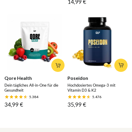
14,99 €
Qore Health
Poseidon
Dein tägliches All-in-One für die
Hochdosiertes Omega-3 mit
Gesundheit
Vitamin D3 & K2
5.384
5.476
34,99 €
35,99 €