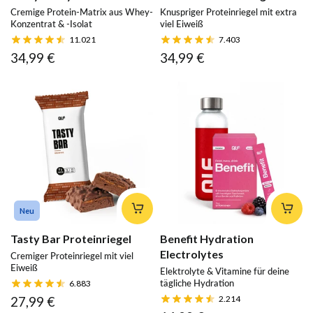
Cremige Protein-Matrix aus Whey-
Knuspriger Proteinriegel mit extra
Konzentrat & -Isolat
viel Eiweiß
11.021
7.403
34,99 €
34,99 €
Neu
Tasty Bar Proteinriegel
Benefit Hydration
Electrolytes
Cremiger Proteinriegel mit viel
Eiweiß
Elektrolyte & Vitamine für deine
tägliche Hydration
6.883
27,99 €
2.214