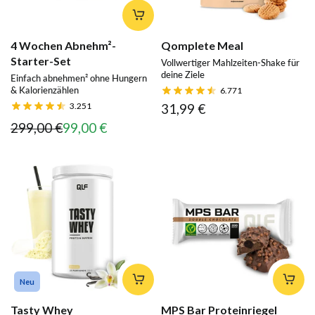
4 Wochen Abnehm²-
Qomplete Meal
Starter-Set
Vollwertiger Mahlzeiten-Shake für
deine Ziele
Einfach abnehmen² ohne Hungern
& Kalorienzählen
6.771
3.251
31,99 €
299,00 €
99,00 €
Neu
Tasty Whey
MPS Bar Proteinriegel