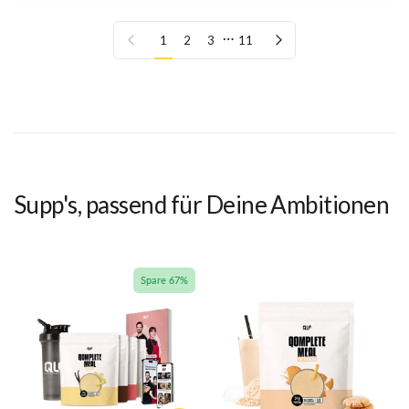
…
Vorherige Seite
Nächste Seite
1
2
3
11
Supp's, passend für Deine Ambitionen
Spare 67%