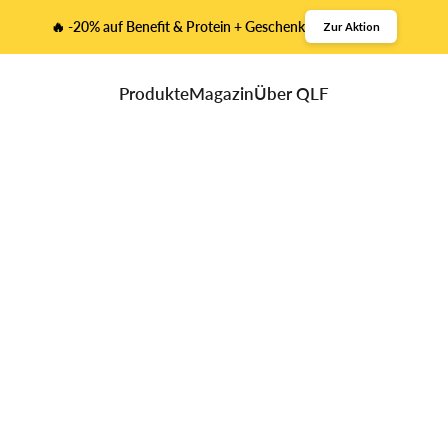
🔥 -20% auf Benefit & Protein + Geschenk
Zur Aktion
Produkte
Magazin
Über QLF