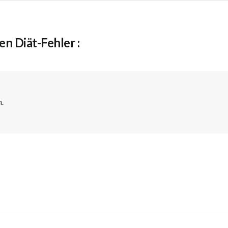
n Diät-Fehler :
n.