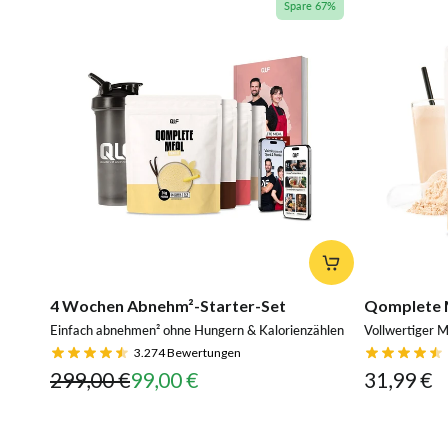
Spare 67%
4 Wochen Abnehm²-Starter-Set
Qomplete 
Einfach abnehmen² ohne Hungern & Kalorienzählen
Vollwertiger M
3.274
Bewertungen
299,00 €
99,00 €
31,99 €