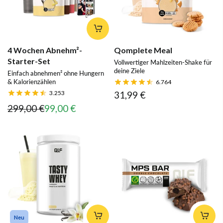
4 Wochen Abnehm²-
Qomplete Meal
Starter-Set
Vollwertiger Mahlzeiten-Shake für
deine Ziele
Einfach abnehmen² ohne Hungern
& Kalorienzählen
6.764
3.253
31,99 €
299,00 €
99,00 €
Neu