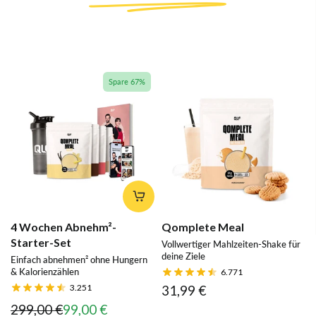
Spare 67%
4 Wochen Abnehm²-
Qomplete Meal
Starter-Set
Vollwertiger Mahlzeiten-Shake für
deine Ziele
Einfach abnehmen² ohne Hungern
& Kalorienzählen
6.771
3.251
31,99 €
299,00 €
99,00 €